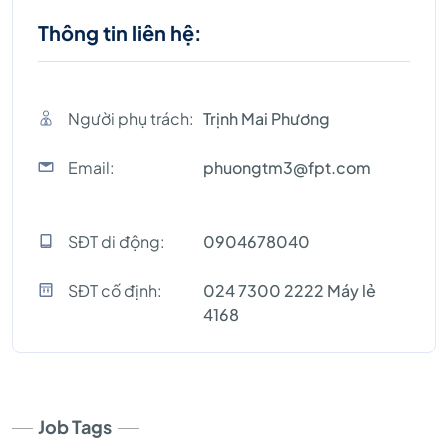
Thông tin liên hệ:
Người phụ trách:
Trịnh Mai Phương
Email:
phuongtm3@fpt.com
SĐT di động:
0904678040
SĐT cố định:
024 7300 2222 Máy lẻ
4168
Job Tags