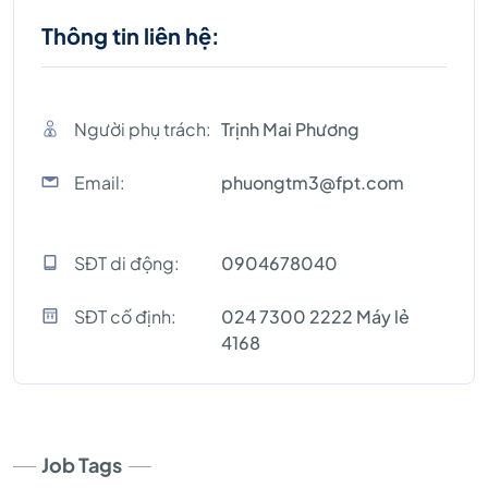
Thông tin liên hệ:
Người phụ trách:
Trịnh Mai Phương
Email:
phuongtm3@fpt.com
SĐT di động:
0904678040
SĐT cố định:
024 7300 2222 Máy lẻ
4168
Job Tags