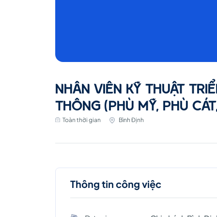
Hoài
Nhơn
tại
NHÂN VIÊN KỸ THUẬT TRIỂ
Bình
THÔNG (PHÙ MỸ, PHÙ CÁT
Toàn thời gian
Bình Định
Định
Thông tin công việc