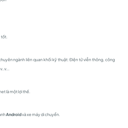
 tốt.
 chuyên ngành liên quan khối kỹ thuật: Điện tử viễn thông, công
..v...
t là một lợi thế.
hành
Android
và xe máy di chuyển.