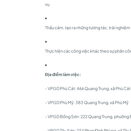
vụ.
Thấu cảm, tạo ra những tương tác, trải nghiệ
Thực hiện các công việc khác theo sự phân cô
Địa điểm làm việc:
- VPGD Phù Cát: 466 Quang Trung, xã Phù Cát
- VPGD Phù Mỹ: 383 Quang Trung, xã Phù Mỹ
- VPGD Bồng Sơn: 222 Quang Trung, phường
- VPGD Tây Sơn: 234 Phan Đình Phùng, xã Tây