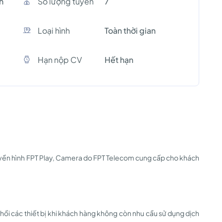
h
Số lượng tuyền
7
Loại hình
Toàn thời gian
Hạn nộp CV
Hết hạn
Truyền hình FPT Play, Camera do FPT Telecom cung cấp cho khách
 hồi các thiết bị khi khách hàng không còn nhu cầu sử dụng dịch