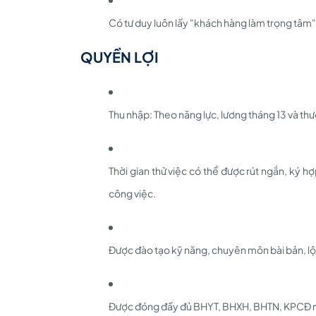
Có tư duy luôn lấy "khách hàng làm trọng tâm"
QUYỀN LỢI
Thu nhập: Theo năng lực, lương tháng 13 và th
Thời gian thử việc có thể được rút ngắn, ký h
công việc.
Được đào tạo kỹ năng, chuyên môn bài bản, lộ t
Được đóng đầy đủ BHYT, BHXH, BHTN, KPCĐ ng