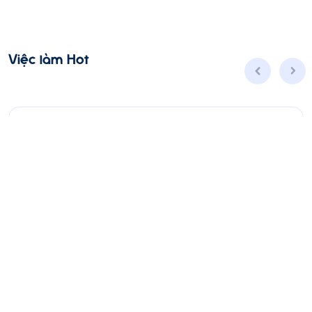
Việc làm Hot
Account Manager (D7 - HCM)
Toàn thời gian
Hồ Chí Minh
Thời hạn: 31/08/2026
Lương thỏa thuận
Ứng Tuyển
Xem thêm