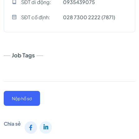
SĐT di động:
0935439075
SĐT cố định:
028 7300 2222 (7871)
Job Tags
Nộp hồ sơ
Chia sẻ