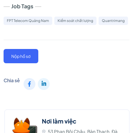
Job Tags
FPT Telecom Quảng Nam
Kiểm soát chất lượng
Quantrimang
Nộp hồ sơ
Chia sẻ
Nơi làm việc
53 Phan Bội Châu, Bàn Thạch, Đà