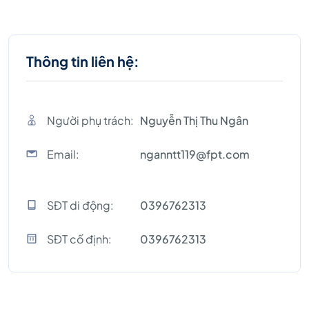
Thông tin liên hệ:
Người phụ trách:
Nguyễn Thị Thu Ngân
Email:
nganntt119@fpt.com
SĐT di động:
0396762313
SĐT cố định:
0396762313