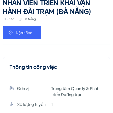
NHÂN VIÊN TRIỂN KHAI VẬN
HÀNH ĐÀI TRẠM (ĐÀ NẴNG)
Khác
Đà Nẵng
Nộp hồ sơ
Thông tin công việc
Đơn vị
Trung tâm Quản lý & Phát
triển Đường trục
Số lượng tuyền
1