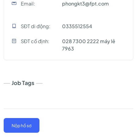
Email:
phongkt3@fpt.com
SĐT di động:
0335512554
SĐT cố định:
028 7300 2222 máy lẻ
7963
Job Tags
Nộp hồ sơ