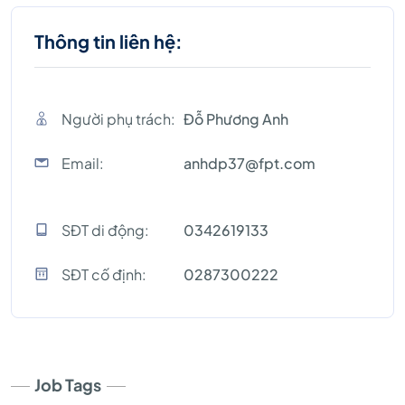
Thông tin liên hệ:
Người phụ trách:
Đỗ Phương Anh
Email:
anhdp37@fpt.com
SĐT di động:
0342619133
SĐT cố định:
0287300222
Job Tags