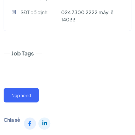
SĐT cố định:
024 7300 2222 máy lẻ
14033
Job Tags
Nộp hồ sơ
Chia sẻ