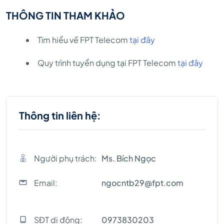
THÔNG TIN THAM KHẢO
Tìm hiểu về FPT Telecom
tại đây
Quy trình tuyển dụng tại FPT Telecom
tại đây
Thông tin liên hệ:
Người phụ trách:
Ms. Bích Ngọc
Email:
ngocntb29@fpt.com
SĐT di động:
0973830203