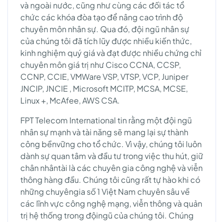
và ngoài nước, cũng như cùng các đối tác tổ
chức các khóa đòa tạo để nâng cao trình độ
chuyên môn nhân sự. Qua đó, đội ngũ nhân sự
của chúng tôi đã tích lũy được nhiều kiến thức,
kinh nghiệm quý giá và đạt được nhiều chứng chỉ
chuyên môn giá trị như Cisco CCNA, CCSP,
CCNP, CCIE, VMWare VSP, VTSP, VCP, Juniper
JNCIP, JNCIE , Microsoft MCITP, MCSA, MCSE,
Linux +, McAfee, AWS CSA.
FPT Telecom International tin rằng một đội ngũ
nhân sự mạnh và tài năng sẽ mang lại sự thành
công bềnvững cho tổ chức. Vì vậy, chúng tôi luôn
dành sự quan tâm và đầu tư trong việc thu hút, giữ
chân nhântài là các chuyên gia công nghệ và viễn
thông hàng đầu. Chúng tôi cũng rất tự hào khi có
những chuyêngia số 1 Việt Nam chuyên sâu về
các lĩnh vực công nghệ mạng, viễn thông và quản
trị hệ thống trong độingũ của chúng tôi. Chúng