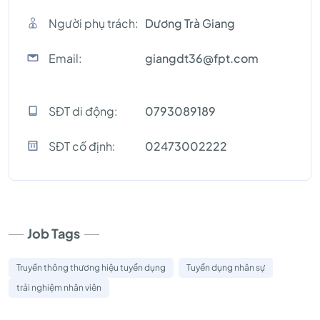
Người phụ trách:
Dương Trà Giang
Email:
giangdt36@fpt.com
SĐT di động:
0793089189
SĐT cố định:
02473002222
Job Tags
Truyền thông thương hiệu tuyển dụng
Tuyển dụng nhân sự
trải nghiệm nhân viên