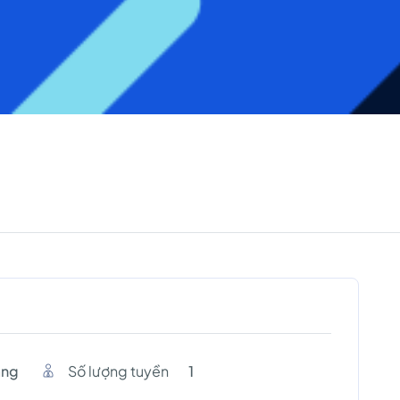
ang
Số lượng tuyền
1