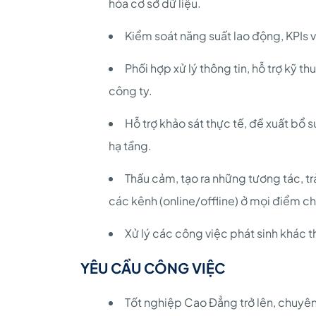
hóa cơ sở dữ liệu.
Kiểm soát năng suất lao động, KPIs v
Phối hợp xử lý thông tin, hỗ trợ kỹ t
công ty.
Hỗ trợ khảo sát thực tế, đề xuất bổ
hạ tầng.
Thấu cảm, tạo ra những tương tác, t
các kênh (online/offline) ở mọi điểm c
Xử lý các công việc phát sinh khác
YÊU CẦU CÔNG VIỆC
Tốt nghiệp Cao Đẳng trở lên, chuyê