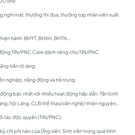
00 vnđ
 nghỉ mát, thưởng thi đua, thưởng top nhân viên xuất
g hiện hành: BHYT, BHXH, BHTN…
o động TIN/PNC Care dành riêng cho TIN/PNC
ăng tiến rõ ràng.
ên nghiệp, năng động và trẻ trung.
động bậc nhất với nhiều hoạt động hấp dẫn: Tân binh
Trạng, hội Làng, CLB thể thao/văn nghệ/ thiện nguyện…
ối tác độc quyền (TIN/PNC).
ỳ chi phí nào của Ứng viên, Sinh viên trong quá trình