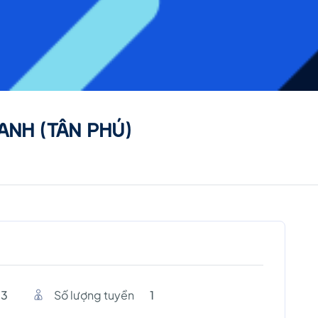
NH (TÂN PHÚ)
 3
Số lượng tuyền
1