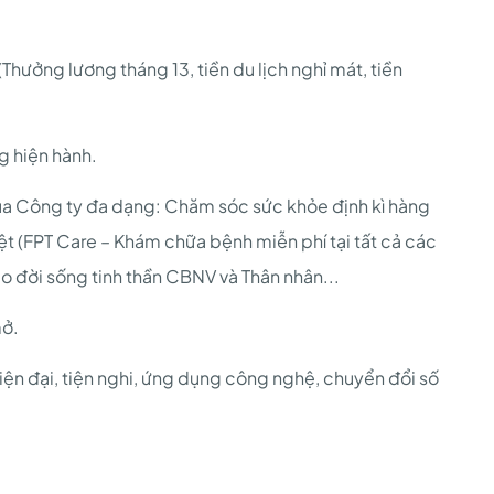
Thưởng lương tháng 13, tiền du lịch nghỉ mát, tiền
g hiện hành.
của Công ty đa dạng: Chăm sóc sức khỏe định kì hàng
t (FPT Care – Khám chữa bệnh miễn phí tại tất cả các
lo đời sống tinh thần CBNV và Thân nhân...
mở.
iện đại, tiện nghi, ứng dụng công nghệ, chuyển đổi số
.