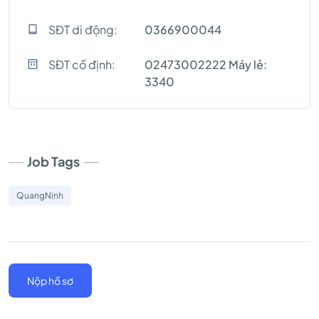
SĐT di động:
0366900044
SĐT cố định:
02473002222 Máy lẻ:
3340
Job Tags
QuangNinh
Nộp hồ sơ