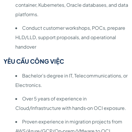
container, Kubernetes, Oracle databases, and data
platforms.
Conduct customer workshops, POCs, prepare
HLD/LLD, support proposals, and operational
handover
YÊU CẦU CÔNG VIỆC
Bachelor’s degree in IT, Telecommunications, or
Electronics.
Over 5 years of experience in
Cloud/Infrastructure with hands‑on OCI exposure.
Proven experience in migration projects from
AWS/Azure/GCP/On‑prem/VMware to OCI.