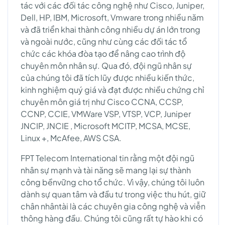
tác với các đối tác công nghệ như Cisco, Juniper,
Dell, HP, IBM, Microsoft, Vmware trong nhiều năm
và đã triển khai thành công nhiều dự án lớn trong
và ngoài nước, cũng như cùng các đối tác tổ
chức các khóa đòa tạo để nâng cao trình độ
chuyên môn nhân sự. Qua đó, đội ngũ nhân sự
của chúng tôi đã tích lũy được nhiều kiến thức,
kinh nghiệm quý giá và đạt được nhiều chứng chỉ
chuyên môn giá trị như Cisco CCNA, CCSP,
CCNP, CCIE, VMWare VSP, VTSP, VCP, Juniper
JNCIP, JNCIE , Microsoft MCITP, MCSA, MCSE,
Linux +, McAfee, AWS CSA.
FPT Telecom International tin rằng một đội ngũ
nhân sự mạnh và tài năng sẽ mang lại sự thành
công bềnvững cho tổ chức. Vì vậy, chúng tôi luôn
dành sự quan tâm và đầu tư trong việc thu hút, giữ
chân nhântài là các chuyên gia công nghệ và viễn
thông hàng đầu. Chúng tôi cũng rất tự hào khi có