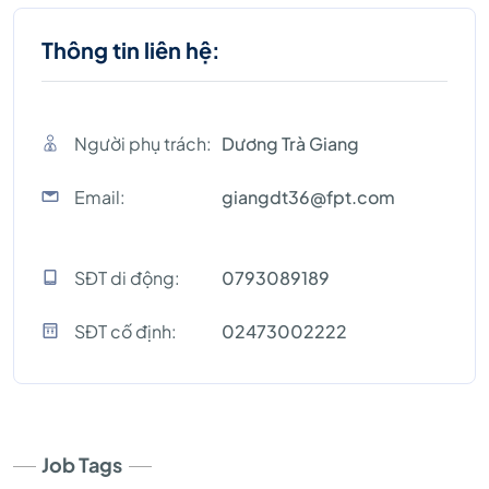
Thông tin liên hệ:
Người phụ trách:
Dương Trà Giang
Email:
giangdt36@fpt.com
SĐT di động:
0793089189
SĐT cố định:
02473002222
Job Tags