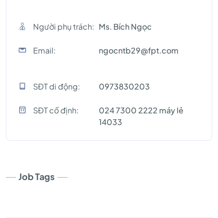
Người phụ trách:
Ms. Bích Ngọc
Email:
ngocntb29@fpt.com
SĐT di động:
0973830203
SĐT cố định:
024 7300 2222 máy lẻ
14033
Job Tags