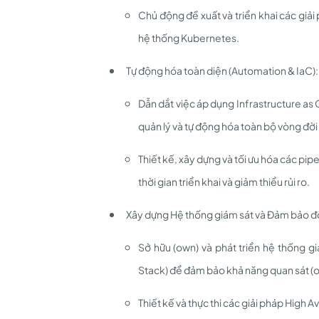
Chủ động đề xuất và triển khai các giải
hệ thống Kubernetes.
Tự động hóa toàn diện (Automation & IaC):
Dẫn dắt việc áp dụng Infrastructure as
quản lý và tự động hóa toàn bộ vòng đời
Thiết kế, xây dựng và tối ưu hóa các pip
thời gian triển khai và giảm thiểu rủi ro.
Xây dựng Hệ thống giám sát và Đảm bảo độ 
Sở hữu (own) và phát triển hệ thống g
Stack) để đảm bảo khả năng quan sát (o
Thiết kế và thực thi các giải pháp High 