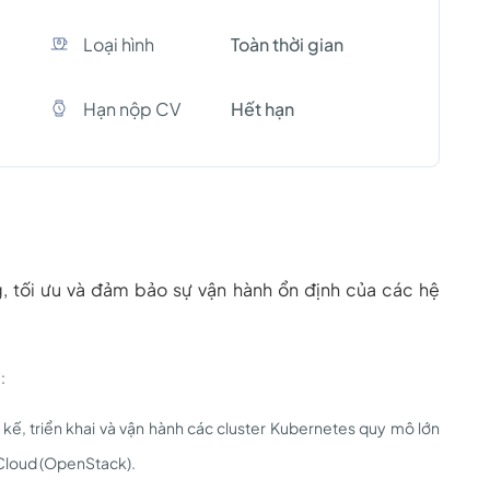
Loại hình
Toàn thời gian
Hạn nộp CV
Hết hạn
g, tối ưu và đảm bảo sự vận hành ổn định của các hệ
:
t kế, triển khai và vận hành các cluster Kubernetes quy mô lớn
 Cloud (OpenStack).