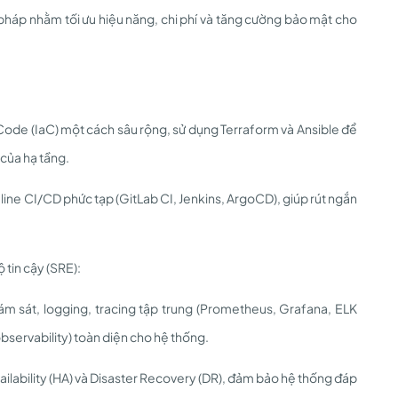
 pháp nhằm tối ưu hiệu năng, chi phí và tăng cường bảo mật cho
 Code (IaC) một cách sâu rộng, sử dụng Terraform và Ansible để
 của hạ tầng.
eline CI/CD phức tạp (GitLab CI, Jenkins, ArgoCD), giúp rút ngắn
tin cậy (SRE):
iám sát, logging, tracing tập trung (Prometheus, Grafana, ELK
bservability) toàn diện cho hệ thống.
Availability (HA) và Disaster Recovery (DR), đảm bảo hệ thống đáp