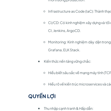
Infrastructure as Code (IaC): Thành thạ
CI/CD: Có kinh nghiệm xây dựng và tối 
CI, Jenkins, ArgoCD.
Monitoring: Kinh nghiệm dày dặn trong
Grafana, ELK Stack.
Kiến thức nền tảng vững chắc:
Hiểu biết sâu sắc về mạng máy tính (TC
Hiểu rõ về kiến trúc microservices và cá
QUYỀN LỢI
Thu nhập cạnh tranh & Hấp dẫn: