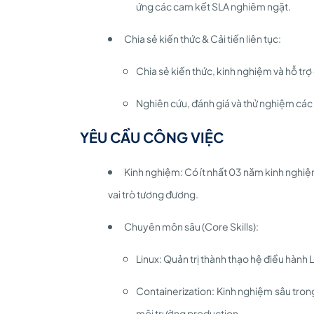
ứng các cam kết SLA nghiêm ngặt.
Chia sẻ kiến thức & Cải tiến liên tục:
Chia sẻ kiến thức, kinh nghiệm và hỗ tr
Nghiên cứu, đánh giá và thử nghiệm các
YÊU CẦU CÔNG VIỆC
Kinh nghiệm: Có ít nhất 03 năm kinh nghiệ
vai trò tương đương.
Chuyên môn sâu (Core Skills):
Linux: Quản trị thành thạo hệ điều hành 
Containerization: Kinh nghiệm sâu trong
môi trường production.