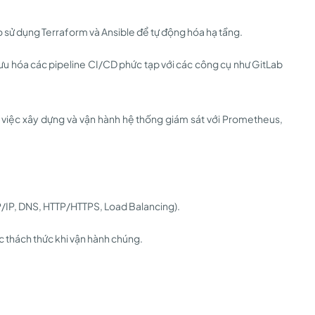
o sử dụng Terraform và Ansible để tự động hóa hạ tầng.
ưu hóa các pipeline CI/CD phức tạp với các công cụ như GitLab
 việc xây dựng và vận hành hệ thống giám sát với Prometheus,
P/IP, DNS, HTTP/HTTPS, Load Balancing).
c thách thức khi vận hành chúng.