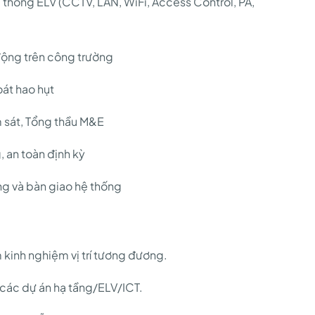
ệ thống ELV (CCTV, LAN, WiFi, Access Control, PA,
 động trên công trường
oát hao hụt
m sát, Tổng thầu M&E
, an toàn định kỳ
ng và bàn giao hệ thống
m kinh nghiệm vị trí tương đương.
 các dự án hạ tầng/ELV/ICT.