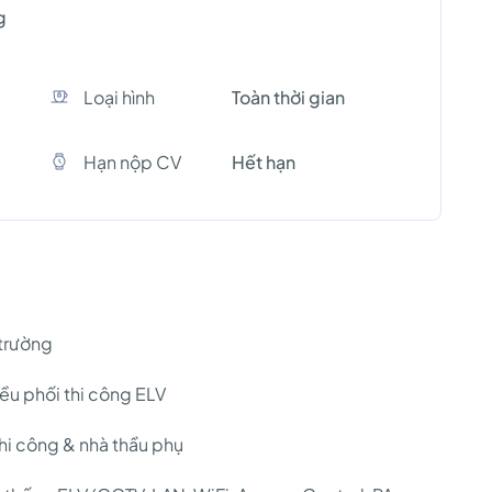
g
Loại hình
Toàn thời gian
Hạn nộp CV
Hết hạn
 trường
iều phối thi công ELV
thi công & nhà thầu phụ