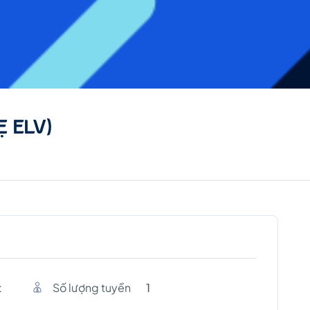
Ẹ ELV)
t
Số lượng tuyền
1