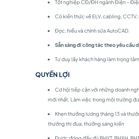
Tốt nghiệp CĐ/ĐH ngành Điện – Điện
Có kiến thức về ELV, cabling, CCTV,
Đọc, hiểu và chỉnh sửa AutoCAD.
Sẵn sàng đi công tác theo yêu cầu d
Tư duy lấy khách hàng làm trọng tâm
QUYỀN LỢI
Cơ hội tiếp cận với những doanh ng
mới nhất. Làm việc trong môi trường đượ
Khen thưởng lương tháng 13 và thưởn
thưởng thi đua, thưởng sáng kiến
Được đóng đầy đủ BHYT, BHXH, BHTN