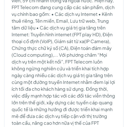
viên, 59 chi nhánh trong và ngoài nước. Hiện nay,
FPT Telecom đang cung cấp các sản phẩm, dịch
vụ chính bao gồm: • Các dịch vụ Internet • Kênh
thuê riêng, Tên miền, Email, Lưu trữ web, Trung
tâm dữ liệu • Các dịch vụ giá trị gia tăng trên
Internet: Truyền hình internet (FPT play HD), Điện
thoại cố định (VoIP), Giám sát từ xa(IP Camera),
Chứng thực chữ ký số (CA), Điện toán đám mây
(Cloud computing),... Với phương châm “Mọi
dịch vụ trên một kết nối”, FPT Telecom luôn
không ngừng nghiên cứu và triển khai tích hợp
ngày càng nhiều các dịch vụ giá trị gia tăng trên
cùng một đường truyền Internet nhằm đem lại lợi
ích tối đa cho khách hàng sử dụng. Đồng thời,
việc đẩy mạnh hợp tác với các đối tác viễn thông
lớn trên thế giới, xây dựng các tuyến cáp quang
quốc tế là những hướng đi được triển khai mạnh
mẽ để đưa các dịch vụ tiếp cận với thị trường
toàn cầu, nâng cao hơn nữa vị thế của FPT