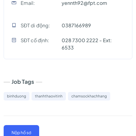
Email:
yennth92@fpt.com
SĐT di động:
0387166989
SĐT cố định:
028 7300 2222 - Ext:
6533
Job Tags
binhduong
thanhthaovitinh
chamsockhachhang
Nộp hồ sơ