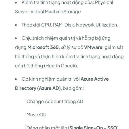
Kiểm tra tình trạng hoạt động của: Physical
Server, Virtual MachineStorage
Theo dõi CPU, RAM, Disk, Network Utilization.
Chịu trách nhiệm quản trị và hỗ trợ bộ ứng
dụng
Microsoft 365
, xử lý sự cố
VMware
, giám sát
hệ thống và thực hiện kiểm tra tình trạng hoạt động
của hệ thống (Health Check).
Có kinh nghiệm quản trị với
Azure Active
Directory (Azure AD)
, bao gồm:
Change Account trong AD
Move OU
Đăng nhập một lần (
Single Sign-On - SSO
)