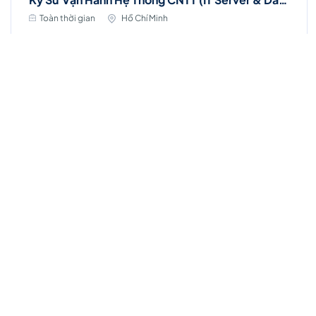
Toàn thời gian
Hồ Chí Minh
35 - 45 triệu ₫
Thời hạn: 15/09/2026
Việc làm Hot
Nhân viên Kinh doanh dịch vụ Viễn thông (Ba
Đình, Tây Hồ- Hà Nội )
Toàn thời gian
Hà Nội
Thời hạn: 31/08/2026
8 - 25 triệu ₫
Ứng Tuyển