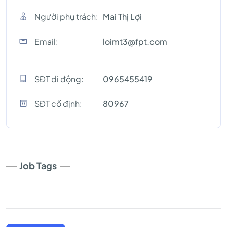
Người phụ trách:
Mai Thị Lợi
Email:
loimt3@fpt.com
SĐT di động:
0965455419
SĐT cố định:
80967
Job Tags