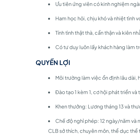
Ưu tiên ứng viên có kinh nghiệm ngà
Ham học hỏi, chịu khó và nhiệt tình v
Tính tình thật thà, cẩn thận và kiên nh
Có tư duy luôn lấy khách hàng làm t
QUYỀN LỢI
Môi trường làm việc ổn định lâu dài, 
Đào tạo 1 kèm 1, cơ hội phát triển và 
Khen thưởng: Lương tháng 13 và thưở
Chế độ nghỉ phép: 12 ngày/năm và n
CLB sở thích, chuyên môn, thể dục thể t