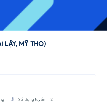
AI LẬY, MỸ THO)
ang
Số lượng tuyền
2