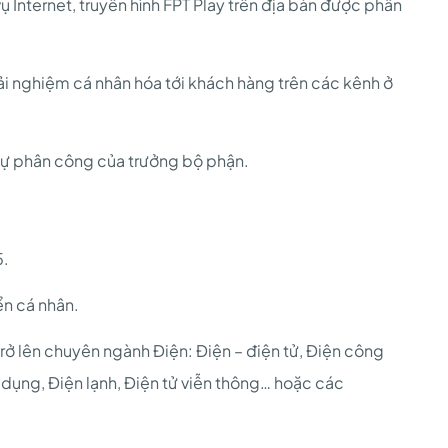
 Internet, truyền hình FPT Play trên địa bàn được phân
rải nghiệm cá nhân hóa tới khách hàng trên các kênh ở
sự phân công của trưởng bộ phận.
5.
ển cá nhân.
rở lên chuyên ngành Điện: Điện – điện tử, Điện công
dụng, Điện lạnh, Điện tử viễn thông… hoặc các