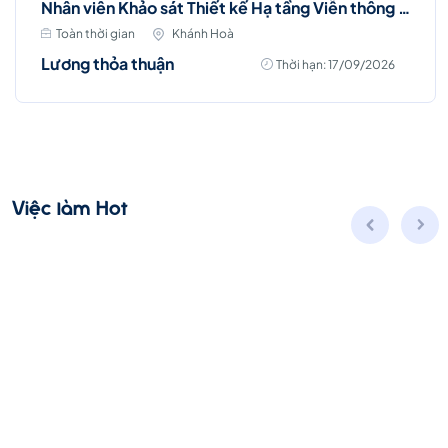
Nhân viên Khảo sát Thiết kế Hạ tầng Viễn thông (Nha Trang)
Toàn thời gian
Khánh Hoà
Lương thỏa thuận
Thời hạn: 17/09/2026
Việc làm Hot
Nhân viên Kinh doanh dịch vụ Viễn thông (Ba
Đình, Tây Hồ- Hà Nội )
Toàn thời gian
Hà Nội
Thời hạn: 31/08/2026
8 - 25 triệu ₫
Ứng Tuyển