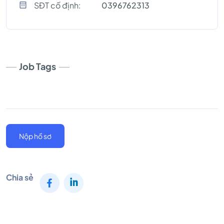
SĐT cố định:
0396762313
Job Tags
Nộp hồ sơ
Chia sẻ