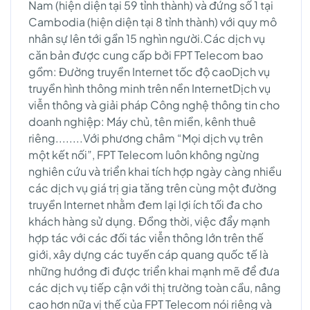
Nam (hiện diện tại 59 tỉnh thành) và đứng số 1 tại
Cambodia (hiện diện tại 8 tỉnh thành) với quy mô
nhân sự lên tới gần 15 nghìn người.Các dịch vụ
căn bản được cung cấp bởi FPT Telecom bao
gồm: Đường truyền Internet tốc độ caoDịch vụ
truyền hình thông minh trên nền InternetDịch vụ
viễn thông và giải pháp Công nghệ thông tin cho
doanh nghiệp: Máy chủ, tên miền, kênh thuê
riêng........Với phương châm “Mọi dịch vụ trên
một kết nối”, FPT Telecom luôn không ngừng
nghiên cứu và triển khai tích hợp ngày càng nhiều
các dịch vụ giá trị gia tăng trên cùng một đường
truyền Internet nhằm đem lại lợi ích tối đa cho
khách hàng sử dụng. Đồng thời, việc đẩy mạnh
hợp tác với các đối tác viễn thông lớn trên thế
giới, xây dựng các tuyến cáp quang quốc tế là
những hướng đi được triển khai mạnh mẽ để đưa
các dịch vụ tiếp cận với thị trường toàn cầu, nâng
cao hơn nữa vị thế của FPT Telecom nói riêng và