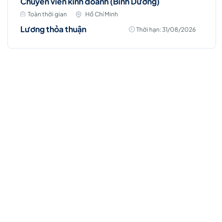
Chuyên viên kinh doanh (Bình Dương)
Toàn thời gian
Hồ Chí Minh
Lương thỏa thuận
Thời hạn: 31/08/2026
Việc làm Hot
Account Manager (D7 - HCM)
Toàn thời gian
Hồ Chí Minh
Thời hạn: 31/08/2026
Lương thỏa thuận
Ứng Tuyển