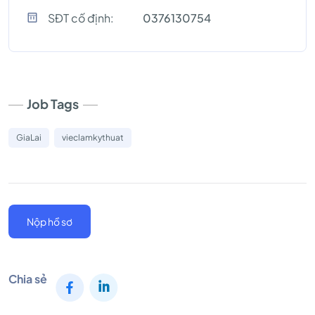
SĐT cố định:
0376130754
Job Tags
GiaLai
vieclamkythuat
Nộp hồ sơ
Chia sẻ