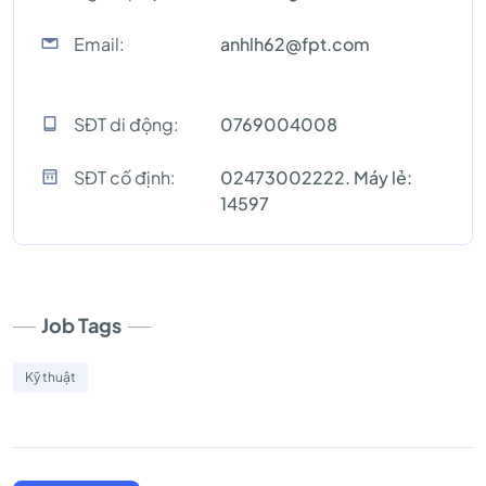
Email:
anhlh62@fpt.com
SĐT di động:
0769004008
SĐT cố định:
02473002222. Máy lẻ:
14597
Job Tags
Kỹ thuật