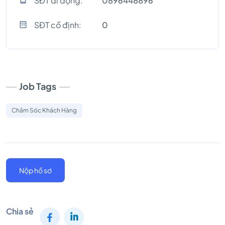
SĐT di động:
0896448896
SĐT cố định:
0
Job Tags
Chăm Sóc Khách Hàng
Nộp hồ sơ
Chia sẻ