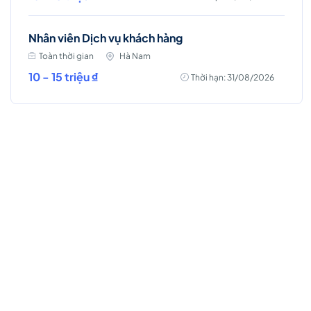
Nhân viên Dịch vụ khách hàng
Toàn thời gian
Hà Nam
10 - 15 triệu ₫
Thời hạn: 31/08/2026
Việc làm Hot
Nhân viên Kinh doanh dịch vụ Viễn thông (Ba
Đình, Tây Hồ- Hà Nội )
Toàn thời gian
Hà Nội
Thời hạn: 31/08/2026