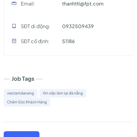
Email:
thanhttl@fpt.com
SĐT di động:
0932509439
SĐT cố định:
51186
Job Tags
vieclamdanang
tìm việc làm tại đà nẵng
Chăm Sóc Khách Hàng