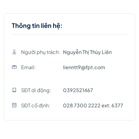
Thông tin liên hệ:
Người phụ trách:
Nguyễn Thị Thùy Liên
Email:
lienntt9@fpt.com
SĐT di động:
0392521467
SĐT cố định:
028 7300 2222 ext: 6377