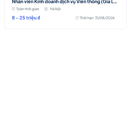
Nhân viên Kinh doanh dịch vụ Viễn thông (Gia Lâm, Long Biên)
Toàn thời gian
Hà Nội
8 - 25 triệu ₫
Thời hạn: 31/08/2026
Việc làm Hot
Kỹ Sư Vận Hành Hệ Thống CNTT (IT Server &
Database Engineer)
Toàn thời gian
Hồ Chí Minh
Thời hạn: 15/09/2026
35 - 45 triệu ₫
Ứng Tuyển