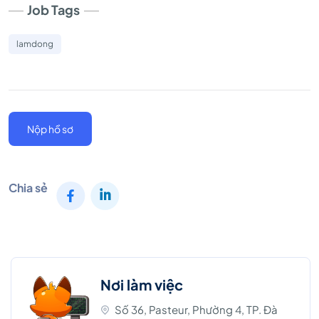
Job Tags
lamdong
Nộp hồ sơ
Chia sẻ
Nơi làm việc
Số 36, Pasteur, Phường 4, TP. Đà