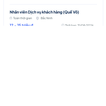
Nhân viên Dịch vụ khách hàng (Quế Võ)
Toàn thời gian
Bắc Ninh
12 - 15 triệu ₫
Thời hạn: 31/08/2026
Việc làm Hot
Account Manager (D7 - HCM)
Toàn thời gian
Hồ Chí Minh
Thời hạn: 31/08/2026