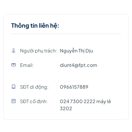
Thông tin liên hệ:
Người phụ trách:
Nguyễn Thị Dịu
Email:
diunt4@fpt.com
SĐT di động:
0966157889
SĐT cố định:
024 7300 2222 máy lẻ
3202