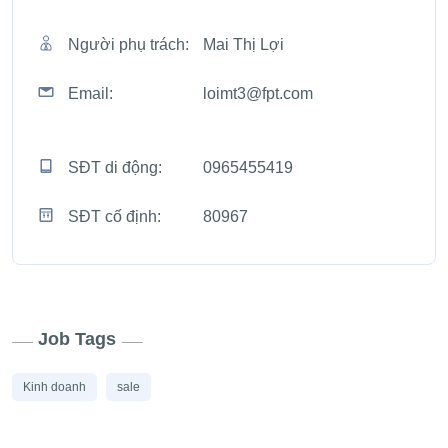
Người phụ trách:
Mai Thị Lợi
Email:
loimt3@fpt.com
SĐT di động:
0965455419
SĐT cố định:
80967
Job Tags
Kinh doanh
sale