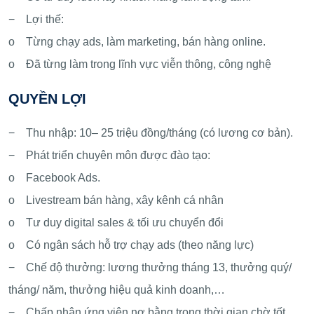
− Lợi thế:
o Từng chạy ads, làm marketing, bán hàng online.
o Đã từng làm trong lĩnh vực viễn thông, công nghệ
QUYỀN LỢI
− Thu nhập: 10– 25 triệu đồng/tháng (có lương cơ bản).
− Phát triển chuyên môn được đào tạo:
o Facebook Ads.
o Livestream bán hàng, xây kênh cá nhân
o Tư duy digital sales & tối ưu chuyển đổi
o Có ngân sách hỗ trợ chạy ads (theo năng lực)
− Chế độ thưởng: lương thưởng tháng 13, thưởng quý/
tháng/ năm, thưởng hiệu quả kinh doanh,…
− Chấp nhận ứng viên nợ bằng trong thời gian chờ tốt