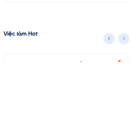
Việc làm Hot
Nhân viên Kinh doanh dịch vụ Viễn thông (Ba
Đình, Tây Hồ- Hà Nội )
Toàn thời gian
Hà Nội
Thời hạn: 31/08/2026
8 - 25 triệu ₫
Ứng Tuyển
Xem thêm