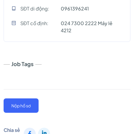
SĐT di động:
0961396241
SĐT cố định:
024 7300 2222 Máy lẻ
4212
Job Tags
Nộp hồ sơ
Chia sẻ