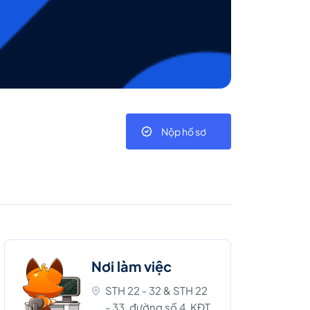
Nộp hồ sơ
Nơi làm việc
STH 22 - 32 & STH 22
- 33, đường số 4, KĐT