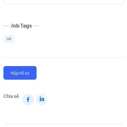
Job Tags
HR
Nộp hồ sơ
Chia sẻ