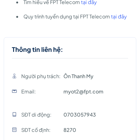
Tìm hiểu về FPT Telecom
tại đây
Quy trình tuyển dụng tại FPT Telecom
tại đây
Thông tin liên hệ:
Người phụ trách:
Ôn Thanh My
Email:
myot2@fpt.com
SĐT di động:
0703057943
SĐT cố định:
8270