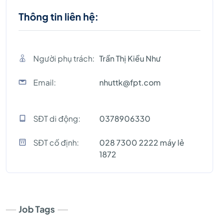
Thông tin liên hệ:
Người phụ trách:
Trần Thị Kiều Như
Email:
nhuttk@fpt.com
SĐT di động:
0378906330
SĐT cố định:
028 7300 2222 máy lẻ
1872
Job Tags