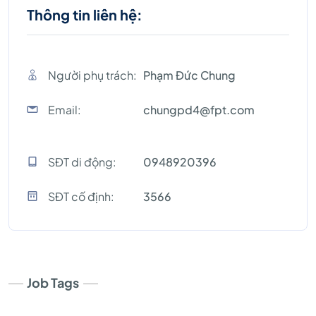
Thông tin liên hệ:
Người phụ trách:
Phạm Đức Chung
Email:
chungpd4@fpt.com
SĐT di động:
0948920396
SĐT cố định:
3566
Job Tags