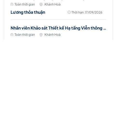
Toàn thời gian
Khánh Hoà
Lương thỏa thuận
Thời hạn: 17/09/2026
Nhân viên Khảo sát Thiết kế Hạ tầng Viễn thông (Nha Trang)
Toàn thời gian
Khánh Hoà
Lương thỏa thuận
Thời hạn: 17/09/2026
Việc làm Hot
Account Manager (D7 - HCM)