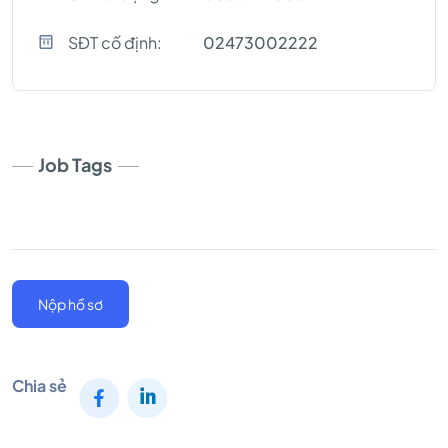
SĐT cố định:
02473002222
Job Tags
Nộp hồ sơ
Chia sẻ