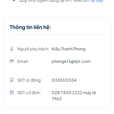
Quy trình tuyển dụng tại FPT Telecom
tại đây
Thông tin liên hệ:
Người phụ trách:
Kiều Thanh Phong
Email:
phongkt3@fpt.com
SĐT di động:
0335512554
SĐT cố định:
028 7300 2222 máy lẻ
7963