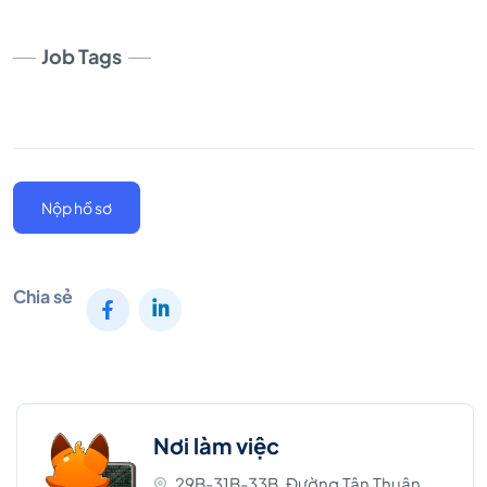
Job Tags
Nộp hồ sơ
Chia sẻ
Nơi làm việc
29B-31B-33B, Đường Tân Thuận,