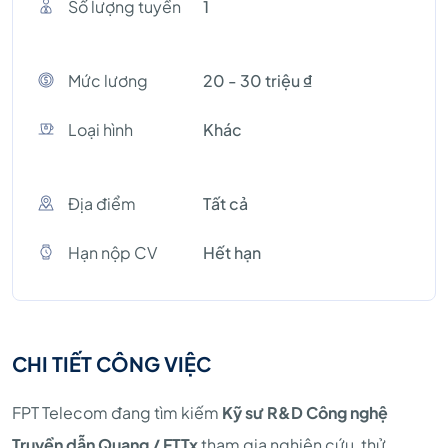
Số lượng tuyền
1
Mức lương
20 - 30 triệu ₫
Loại hình
Khác
Địa điểm
Tất cả
Hạn nộp CV
Hết hạn
CHI TIẾT CÔNG VIỆC
FPT Telecom đang tìm kiếm
Kỹ sư R&D Công nghệ
Truyền dẫn Quang / FTTx
tham gia nghiên cứu, thử