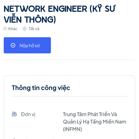
NETWORK ENGINEER (KỸ SƯ
VIỄN THÔNG)
Khác
Tất cả
Nộp hồ sơ
Thông tin công việc
Đơn vị
Trung Tâm Phát Triển Và
Quản Lý Hạ Tầng Miền Nam
(INFMN)