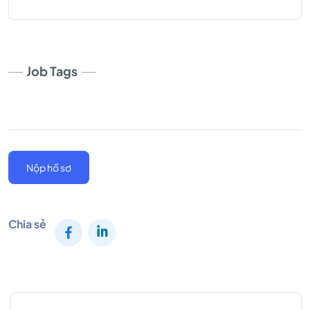
Job Tags
Nộp hồ sơ
Chia sẻ