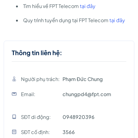
Tìm hiểu về FPT Telecom
tại đây
Quy trình tuyển dụng tại FPT Telecom
tại đây
Thông tin liên hệ:
Người phụ trách:
Phạm Đức Chung
Email:
chungpd4@fpt.com
SĐT di động:
0948920396
SĐT cố định:
3566