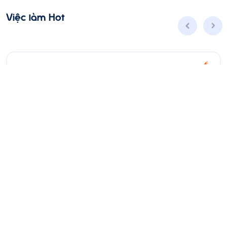
Việc làm Hot
Nhân viên Kinh doanh dịch vụ Viễn thông (Ba
Đình, Tây Hồ- Hà Nội )
Toàn thời gian
Hà Nội
Thời hạn: 31/08/2026
8 - 25 triệu ₫
Ứng Tuyển
Xem thêm