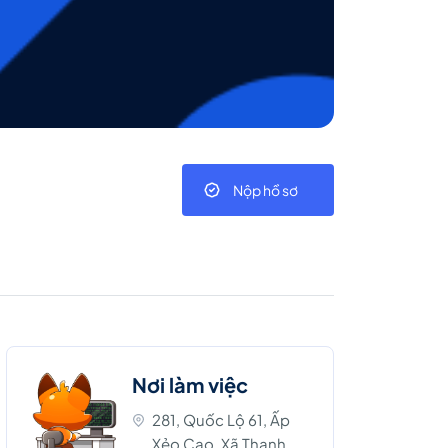
Nộp hồ sơ
Nơi làm việc
281, Quốc Lộ 61, Ấp
Xẻo Cao, Xã Thạnh