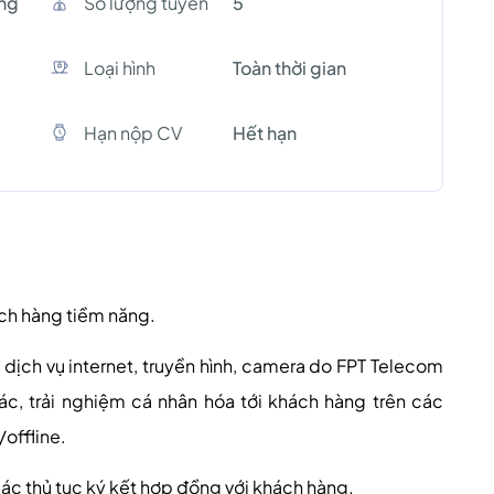
ang
Số lượng tuyền
5
Loại hình
Toàn thời gian
Hạn nộp CV
Hết hạn
ách hàng tiềm năng.
ề dịch vụ internet, truyền hình, camera do FPT Telecom
c, trải nghiệm cá nhân hóa tới khách hàng trên các
/offline.
ác thủ tục ký kết hợp đồng với khách hàng.