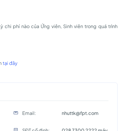
 chi phí nào của Ứng viên, Sinh viên trong quá trình
om
tại đây
Email:
nhuttk@fpt.com
SĐT cố định:
028 7300 2222 máy