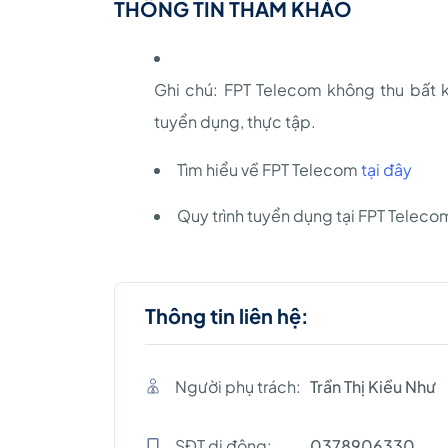
THÔNG TIN THAM KHẢO
Ghi chú: FPT Telecom không thu bất kỳ
tuyển dụng, thực tập.
Tìm hiểu về FPT Telecom
tại đây
Quy trình tuyển dụng tại FPT Telec
Thông tin liên hệ:
Người phụ trách:
Trần Thị Kiều Như
SĐT di động:
0378906330