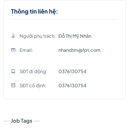
Thông tin liên hệ:
Người phụ trách:
Đỗ Thị Mỹ Nhân
Email:
nhandtm@fpt.com
SĐT di động:
0376130754
SĐT cố định:
0376130754
Job Tags