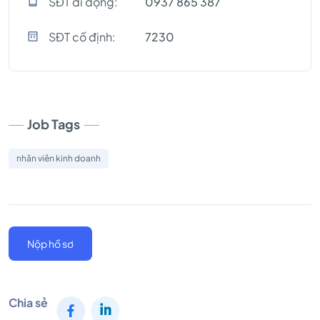
SĐT di động:
0937 865 387
SĐT cố định:
7230
Job Tags
nhân viên kinh doanh
Nộp hồ sơ
Chia sẻ