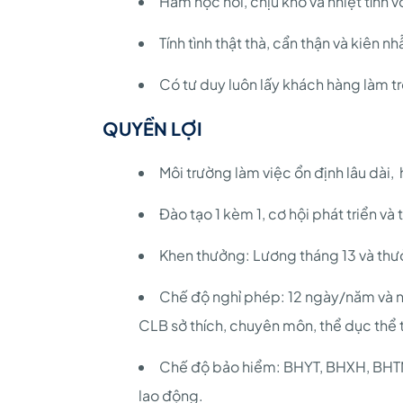
Ham học hỏi, chịu khó và nhiệt tình v
Tính tình thật thà, cẩn thận và kiên nh
Có tư duy luôn lấy khách hàng làm t
QUYỀN LỢI
Môi trường làm việc ổn định lâu dài, 
Đào tạo 1 kèm 1, cơ hội phát triển và 
Khen thưởng: Lương tháng 13 và thưở
Chế độ nghỉ phép: 12 ngày/năm và n
CLB sở thích, chuyên môn, thể dục thể t
Chế độ bảo hiểm: BHYT, BHXH, BHTN,
lao động.