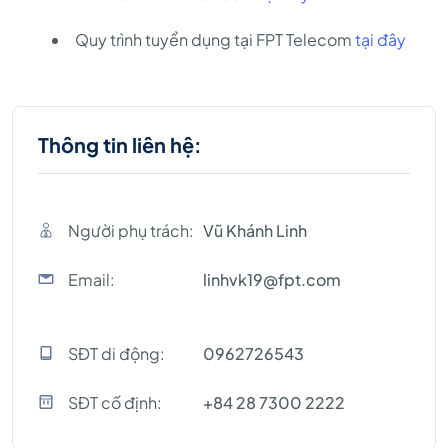
Quy trình tuyển dụng tại FPT Telecom
tại đây
Thông tin liên hệ:
Người phụ trách:
Vũ Khánh Linh
Email:
linhvk19@fpt.com
SĐT di động:
0962726543
SĐT cố định:
+84 28 7300 2222