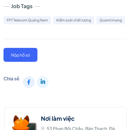
Job Tags
FPT Telecom Quảng Nam
Kiểm soát chất lượng
Quantrimang
Nộp hồ sơ
Chia sẻ
Nơi làm việc
53 Phan Bội Châu, Bàn Thạch, Đà