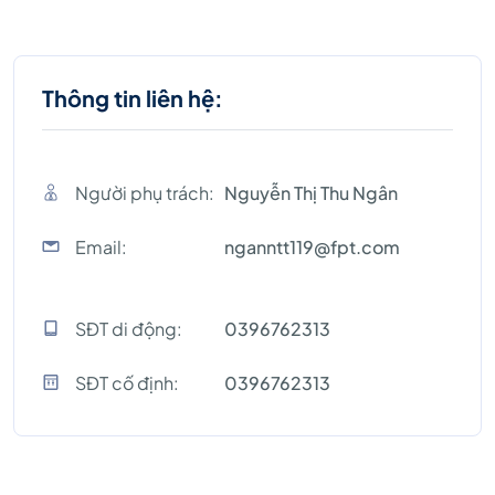
Thông tin liên hệ:
Người phụ trách:
Nguyễn Thị Thu Ngân
Email:
nganntt119@fpt.com
SĐT di động:
0396762313
SĐT cố định:
0396762313