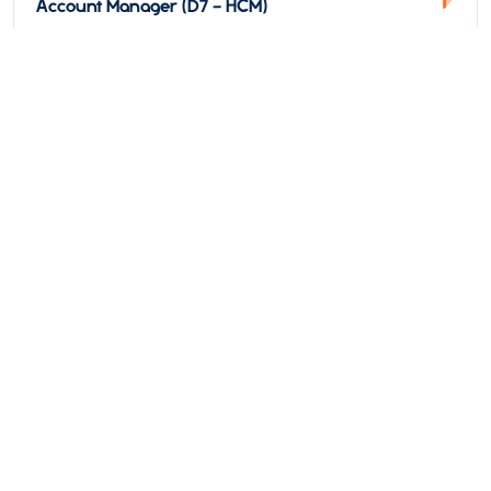
Account Manager (D7 - HCM)
Toàn thời gian
Hồ Chí Minh
Thời hạn: 31/08/2026
Lương thỏa thuận
Ứng Tuyển
Xem thêm
Chúng tôi
không thu
bất kì chi phí nào
của ứng viên, sinh viên
trong quá trình tuyển
dụng, thực tập