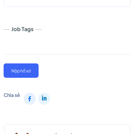
Job Tags
Nộp hồ sơ
Chia sẻ