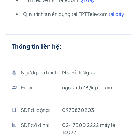
Quy trình tuyển dụng tại FPT Telecom
tại đây
Thông tin liên hệ:
Người phụ trách:
Ms. Bích Ngọc
Email:
ngocntb29@fpt.com
SĐT di động:
0973830203
SĐT cố định:
024 7300 2222 máy lẻ
14033