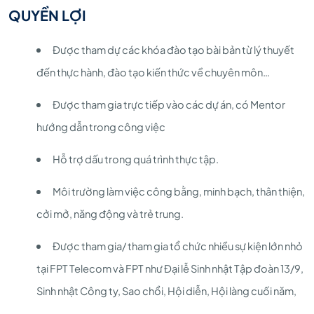
QUYỀN LỢI
Được tham dự các khóa đào tạo bài bản từ lý thuyết
đến thực hành, đào tạo kiến thức về chuyên môn…
Được tham gia trực tiếp vào các dự án, có Mentor
hướng dẫn trong công việc
Hỗ trợ dấu trong quá trình thực tập.
Môi trường làm việc công bằng, minh bạch, thân thiện,
cởi mở, năng động và trẻ trung.
Được tham gia/ tham gia tổ chức nhiều sự kiện lớn nhỏ
tại FPT Telecom và FPT như Đại lễ Sinh nhật Tập đoàn 13/9,
Sinh nhật Công ty, Sao chổi, Hội diễn, Hội làng cuối năm,
....