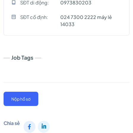
SĐT di động:
0973830203
SĐT cố định:
024 7300 2222 máy lẻ
14033
Job Tags
Nộp hồ sơ
Chia sẻ