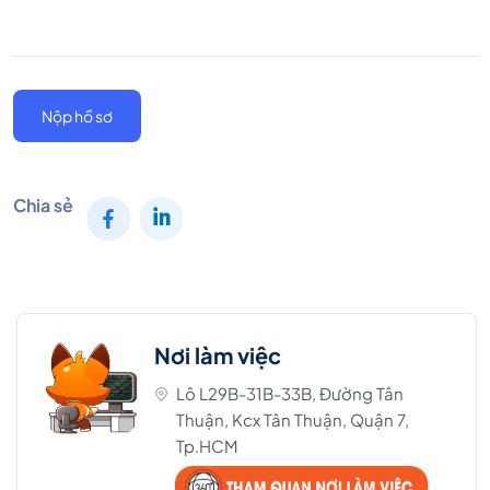
Nộp hồ sơ
Chia sẻ
Nơi làm việc
Lô L29B-31B-33B, Đường Tân
Thuận, Kcx Tân Thuận, Quận 7,
Tp.HCM