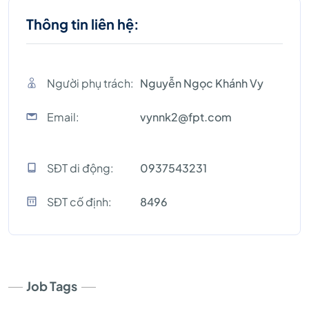
Thông tin liên hệ:
Người phụ trách:
Nguyễn Ngọc Khánh Vy
Email:
vynnk2@fpt.com
SĐT di động:
0937543231
SĐT cố định:
8496
Job Tags