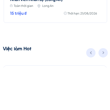
Toàn thời gian
Long An
15 triệu ₫
Thời hạn: 21/08/2026
Việc làm Hot
Account Manager (D7 - HCM)
Toàn thời gian
Hồ Chí Minh
Thời hạn: 31/08/2026
Lương thỏa thuận
Ứng Tuyển