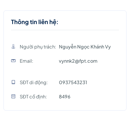
Thông tin liên hệ:
Người phụ trách:
Nguyễn Ngọc Khánh Vy
Email:
vynnk2@fpt.com
SĐT di động:
0937543231
SĐT cố định:
8496