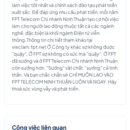
làm việc tốt nhất và chính sách đào tạo phát triển
xuất sắc. Để đáp ứng nhu cầu phát triển, mỗi năm
FPT Telecom Chi nhánh Ninh Thuận tạo cơ hội việc
làm cho người lao động thuộc tất cả các ngành
nghề, đặc biệt là khối ngành Điện tử viễn
thông.Thông tin chi tiết tham khảo tại
vieclam.fpt.net Ở Công ty khác sợ không được
"quậy", Ở FPT sợ không có sức mà "quậy". Ở FPT
đã sướng và ở FPT Telecom Chi nhánh Ninh Thuận
còn sướng hơn. "Sướng" vật chất, "sướng" cả tinh
thần. Và bạn chắc chắn sẽ CHỈ MUỐN LAO VÀO
FPT TELECOM NINH THUẬN LUÔN VÀ NGAY. Hãy
thoả sức vùng vẫy và phát triển.
Công việc liên quan