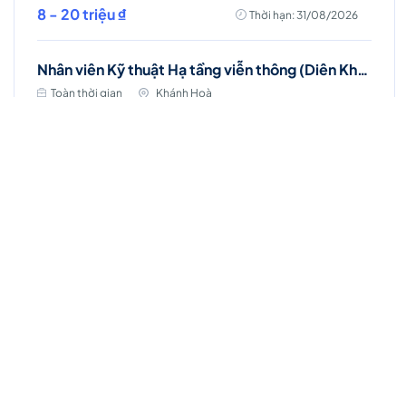
8 - 20 triệu ₫
Thời hạn: 31/08/2026
Nhân viên Kỹ thuật Hạ tầng viễn thông (Diên Khánh, Cam Ranh, Nha Trang)
Toàn thời gian
Khánh Hoà
Lương thỏa thuận
Thời hạn: 17/09/2026
Việc làm Hot
Nhân viên Kinh doanh dịch vụ Viễn thông (Ba
Đình, Tây Hồ- Hà Nội )
Toàn thời gian
Hà Nội
Thời hạn: 31/08/2026