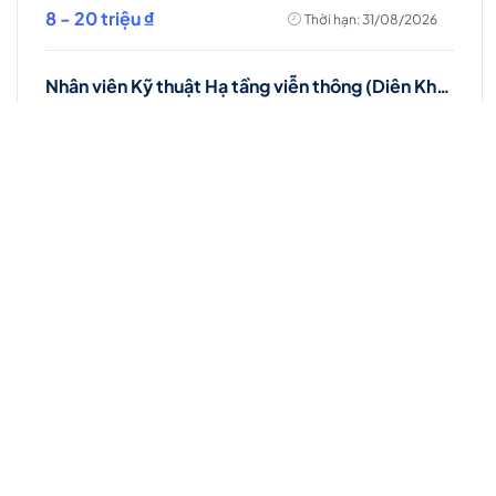
8 - 20 triệu ₫
Thời hạn: 31/08/2026
Nhân viên Kỹ thuật Hạ tầng viễn thông (Diên Khánh, Cam Ranh, Nha Trang)
Toàn thời gian
Khánh Hoà
Lương thỏa thuận
Thời hạn: 17/09/2026
Việc làm Hot
Nhân viên Kinh doanh dịch vụ Viễn thông (Ba
Đình, Tây Hồ- Hà Nội )
Toàn thời gian
Hà Nội
Thời hạn: 31/08/2026