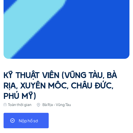
KỸ THUẬT VIÊN (VŨNG TÀU, BÀ
RỊA, XUYÊN MÔC, CHÂU ĐỨC,
PHÚ MỸ)
Toàn thời gian
Bà Rịa - Vũng Tàu
Nộp hồ sơ