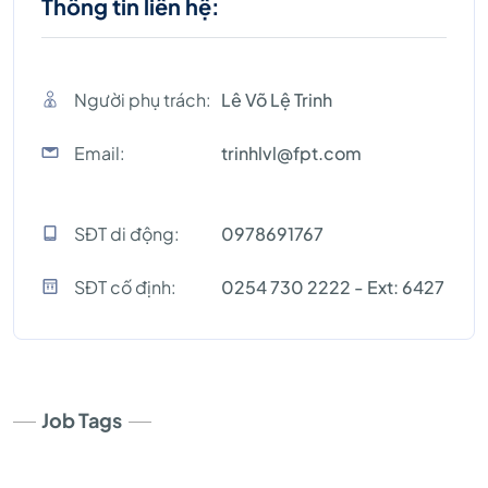
Thông tin liên hệ:
Người phụ trách:
Lê Võ Lệ Trinh
Email:
trinhlvl@fpt.com
SĐT di động:
0978691767
SĐT cố định:
0254 730 2222 - Ext: 6427
Job Tags